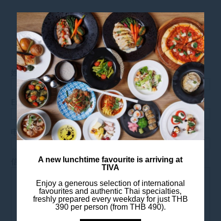
询价
*
姓名
*
Email
*
电话
*
A new lunchtime favourite is arriving at
信息
TIVA
Enjoy a generous selection of international
favourites and authentic Thai specialties,
freshly prepared every weekday for just THB
390 per person (from THB 490).