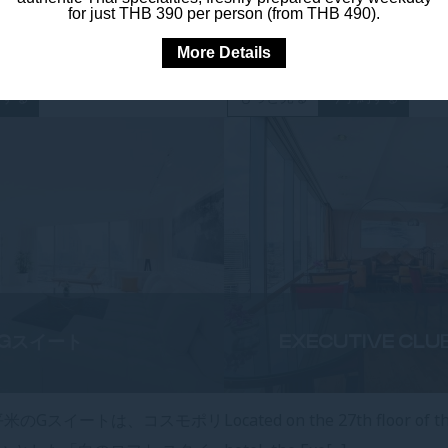
for just THB 390 per person (from THB 490).
使用し
ブ ルームは、フローリングの床、現代的な家具、
では
バンコクの街を一望する床から天井ま[...]
望で
More Details
約する
もっと見る
今予約する
Gスイート
EXECUTIVE CLU
7平米のGスイートは、コスモポリ
Located on the 27th floor of t