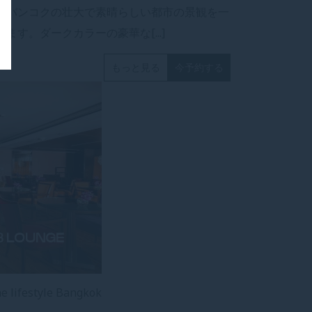
、バンコクの壮大で素晴らしい都市の景観を一
きます。ダークカラーの豪華な[...]
もっと見る
今予約する
B LOUNGE
he lifestyle Bangkok