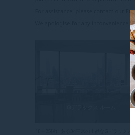
For assistance, please contact our Fro
We apologise for any inconvenience a
Gデラックス ルーム
18～25階にある34平米の上品なGデラックス 