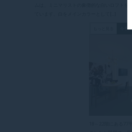
ムは、ミニマリストの象徴的な白いロフトを
ています。白をメインカラーとして[...]
もっと見る
今予
18～22階にある7