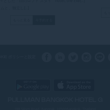
々とした「白のロフト スタイ
hotel, the Exe[...]
と、独立し[...]
も
もっと見る
今予約する
OKIE ポリシーと設定
PULLMAN BANGKOK HOTEL G
188 Silom Road, Bangrak, 10500Bangkok, Thailand