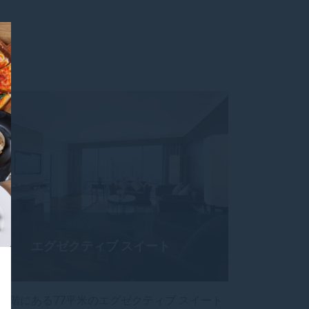
エグゼクティブ スイート
～35階にある77平米のエグゼクティブ スイート