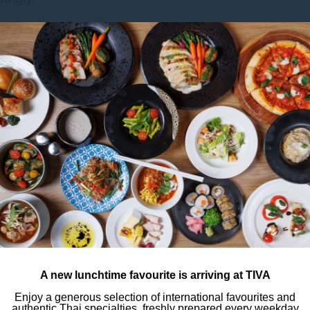
nt Desk or Security team.
nd thank you for your understanding.
エグゼクティブ ルーム
A new lunchtime favourite is arriving at TIVA
Enjoy a generous selection of international favourites and
ルー
32～36階にある34平米の洗練されたエグゼクティ
29
authentic Thai specialties, freshly prepared every weekday