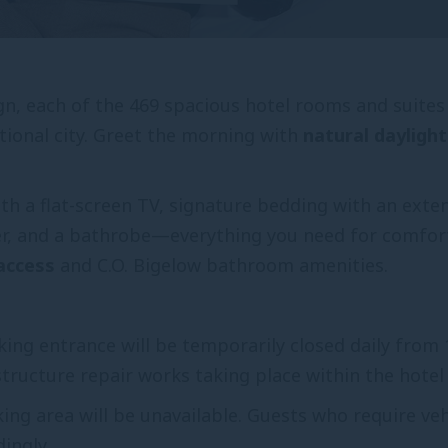
, each of the 469 spacious hotel rooms and suites 
tional city. Greet the morning with
natural daylight
.
h a flat-screen TV, signature bedding with an exten
 dryer, and a bathrobe—everything you need for comfo
access
and C.O. Bigelow bathroom amenities.
ing entrance will be temporarily closed daily from 
structure repair works taking place within the hotel
ing area will be unavailable. Guests who require veh
ingly.