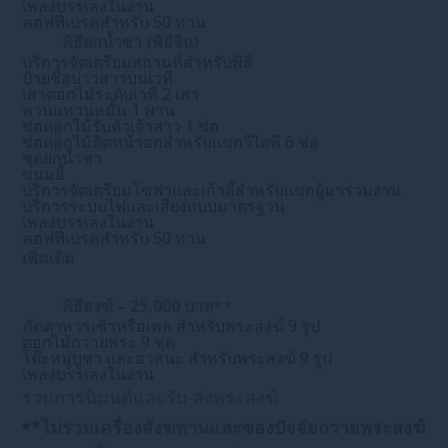
เพลงบรรเลงในงาน
คอฟฟี่เบรคสำหรับ 50 ท่าน
พิธียกน้ำชา (พิธีจีน)
บริการจัดเตรียมสถานที่สำหรับพิธี
ป้ายชื่อบ่าวสาวบนเวที
เสาดอกไม้ระดับเวที 2 เสา
พานแหวนหมั้น 1 พาน
ช่อดอกไม้รับตัวเจ้าสาว 1 ช่อ
ช่อดอกไม้ติดหน้าอกสำหรับแขกวีไอพี 6 ช่อ
ชุดยกน้ำชา
ขนมอี้
บริการจัดเตรียมโซฟาและเก้าอี้สำหรับแขกผู้มาร่วมงาน
บริการระบบไฟและเสียงแบบมาตรฐาน
เพลงบรรเลงในงาน
คอฟฟี่เบรคสำหรับ 50 ท่าน
เพิ่มเติม
พิธีสงฆ์ – 25,000 บาท**
ภัตตาหารเช้าหรือเพล สำหรับพระสงฆ์ 9 รูป
ดอกไม้ถวายพระ 9 ชุด
โต๊ะหมู่บูชา และอาสนะ สำหรับพระสงฆ์ 9 รูป
เพลงบรรเลงในงาน
รวมการนิมนต์และรับ-ส่งพระสงฆ์
*
ไม่รวมเครื่องสังฆทานและซองปัจจัยถวายพระสงฆ์
*