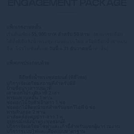
ENGAGEMENT PACKAGE
แพ็กเกจงานหมั้น
เริ่มต้นเพียง
55,000 บาท สำหรับ 50 ท่าน
(สามารถเลือก
ได้ทั้งพิธีหลังน้ำพระพุทธมนต์แบบไทย หรือพิธียกน้ำชาแบบ
จีน โปรโมชันตั้งแต่
วันนี้ – 31 ธันวาคมนี้
เท่านั้น)
แพ็คเกจประกอบด้วย
พิธีหลั่งน้ำพระพุทธมนต์ (พิธีไทย)
บริการจัดเตรียมสถานที่สำหรับพิธี
ป้ายชื่อบ่าวสาวบนเวที
เสาดอกไม้ระดับเวที 2 เสา
พานแหวนหมั้น 1 พาน
ช่อดอกไม้รับตัวเจ้าสาว 1 ช่อ
ช่อดอกไม้ติดหน้าอกสำหรับแขกวีไอพี 6 ช่อ
พานสินสอด 2 พาน
มาลัยคล้องคอบ่าว-สาว 1 คู่
อุปกรณ์หลั่งน้ำพระพุทธมนต์
บริการจัดเตรียมโซฟาและเก้าอี้สำหรับแขกผู้มาร่วมงาน
บริการระบบไฟและเสียงแบบมาตรฐาน