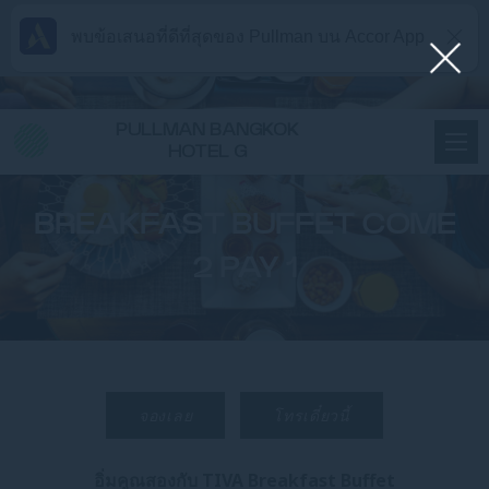
พบข้อเสนอที่ดีที่สุดของ Pullman บน Accor App
PULLMAN BANGKOK
HOTEL G
BREAKFAST BUFFET COME
2 PAY 1
จองเลย
โทรเดี๋ยวนี้
อิ่มคูณสองกับ TIVA Breakfast Buffet